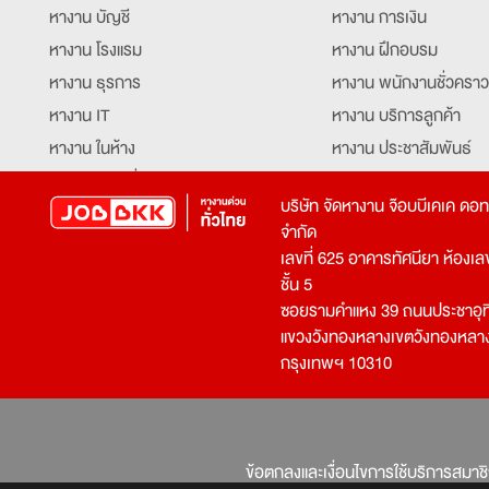
หางาน บัญชี
หางาน การเงิน
หางาน โรงแรม
หางาน ฝึกอบรม
หางาน ธุรการ
หางาน พนักงานชั่วคราว
หางาน IT
หางาน บริการลูกค้า
หางาน ในห้าง
หางาน ประชาสัมพันธ์
หางาน ท่องเที่ยว
หางาน รับโทรศัพท์
บริษัท จัดหางาน จ๊อบบีเคเค ดอ
หางาน จัดซื้อ
หางาน ประสานงาน
จำกัด
หางาน การขาย
หางาน จองตั๋ว
เลขที่ 625 อาคารทัศนียา ห้องเลขที
หางาน คีย์ข้อมูล
หางาน ร้านอาหาร
ชั้น 5
ซอยรามคำแหง 39 ถนนประชาอุท
หางาน บุคคล
หางาน กุ๊ก
แขวงวังทองหลางเขตวังทองหลา
หางาน วิศวกร
หางาน นักศึกษาฝึกงาน
กรุงเทพฯ 10310
หางาน เจ้าหน้าที่รักษาความปลอดภัย
หางาน Mobile Applica
Developer
หางาน พนักงานขับรถ
หางาน ล่ามแปลภาษา
หางาน ผู้จัดการ
บริการสรรหาพนักงาน
ข้อตกลงและเงื่อนไขการใช้บริการสมาช
โปรแกรมเมอร์