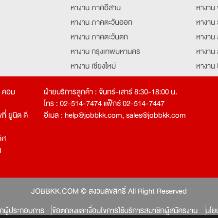
หางาน ภาคอีสาน
หางาน 
หางาน ภาคตะวันออก
หางาน 
หางาน ภาคตะวันตก
หางาน 
หางาน กรุงเทพมหานคร
หางาน 
หางาน เชียงใหม่
หางาน 
หางาน ฉะเชิงเทรา
หางานอ
ท คอม
ฝ่ายบริการลูกค้า : จันทร์-เสาร์ 8:30-18:00 น.
โทร : 02-514-7474 แฟ็กซ์ 02-514-7447
่ ยูนิต ดี
อีเมล :
help@jobbkk.com
,
sales@jobbkk.com
ิศ
ง
tion
JOBBKK.COM © สงวนลิขสิทธิ์ All Right Reserved
ิกผู้ประกอบการ
ข้อตกลงและเงื่อนไขการใช้บริการสมาชิกผู้สมัครงาน
นโย