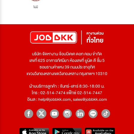
ไม่มี
บริษัท จัดหางาน จ๊อบบีเคเค ดอท คอม จำกัด
เลขที่ 625 อาคารทัศนียา ห้องเลขที่ ยูนิต ดี ชั้น 5
ซอยรามคำแหง 39 ถนนประชาอุทิศ
แขวงวังทองหลางเขตวังทองหลาง กรุงเทพฯ 10310
ฝ่ายบริการลูกค้า : จันทร์-เสาร์ 8:30-18:00 น.
โทร : 02-514-7474 แฟ็กซ์ 02-514-7447
อีเมล :
help@jobbkk.com
,
sales@jobbkk.com