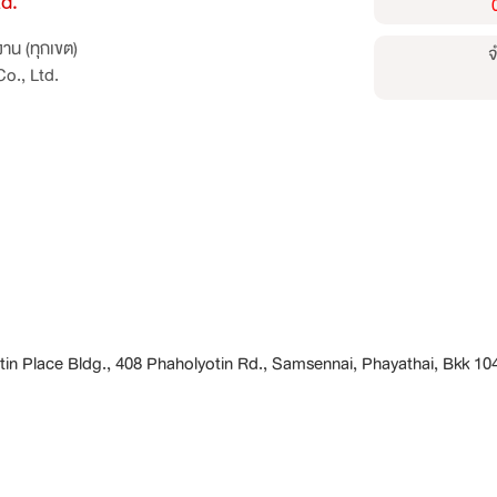
td.
าน (ทุกเขต)
จ
o., Ltd.
otin Place Bldg., 408 Phaholyotin Rd., Samsennai, Phayathai, Bkk 10