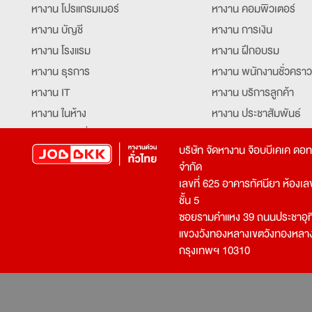
หางาน โปรแกรมเมอร์
หางาน คอมพิวเตอร์
หางาน บัญชี
หางาน การเงิน
หางาน โรงแรม
หางาน ฝึกอบรม
หางาน ธุรการ
หางาน พนักงานชั่วคราว
หางาน IT
หางาน บริการลูกค้า
หางาน ในห้าง
หางาน ประชาสัมพันธ์
หางาน ท่องเที่ยว
หางาน รับโทรศัพท์
บริษัท จัดหางาน จ๊อบบีเคเค ดอ
หางาน จัดซื้อ
หางาน ประสานงาน
จำกัด
หางาน การขาย
หางาน จองตั๋ว
เลขที่ 625 อาคารทัศนียา ห้องเลขที
หางาน คีย์ข้อมูล
หางาน ร้านอาหาร
ชั้น 5
ซอยรามคำแหง 39 ถนนประชาอุท
หางาน บุคคล
หางาน กุ๊ก
แขวงวังทองหลางเขตวังทองหลา
หางาน วิศวกร
หางาน นักศึกษาฝึกงาน
กรุงเทพฯ 10310
หางาน เจ้าหน้าที่รักษาความปลอดภัย
หางาน Mobile Applica
Developer
หางาน พนักงานขับรถ
หางาน ล่ามแปลภาษา
หางาน ผู้จัดการ