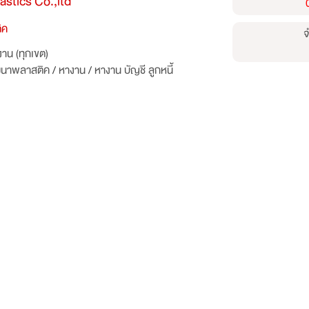
astics Co.,ltd
ิค
จ
าน (ทุกเขต)
ัฒนาพลาสติค
/
หางาน
/
หางาน บัญชี ลูกหนี้