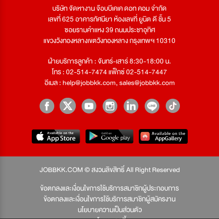
บริษัท จัดหางาน จ๊อบบีเคเค ดอท คอม จำกัด
เลขที่ 625 อาคารทัศนียา ห้องเลขที่ ยูนิต ดี ชั้น 5
ซอยรามคำแหง 39 ถนนประชาอุทิศ
แขวงวังทองหลางเขตวังทองหลาง กรุงเทพฯ 10310
ฝ่ายบริการลูกค้า : จันทร์-เสาร์ 8:30-18:00 น.
โทร : 02-514-7474 แฟ็กซ์ 02-514-7447
อีเมล :
help@jobbkk.com
,
sales@jobbkk.com
JOBBKK.COM © สงวนลิขสิทธิ์ All Right Reserved
ข้อตกลงและเงื่อนไขการใช้บริการสมาชิกผู้ประกอบการ
ข้อตกลงและเงื่อนไขการใช้บริการสมาชิกผู้สมัครงาน
นโยบายความเป็นส่วนตัว