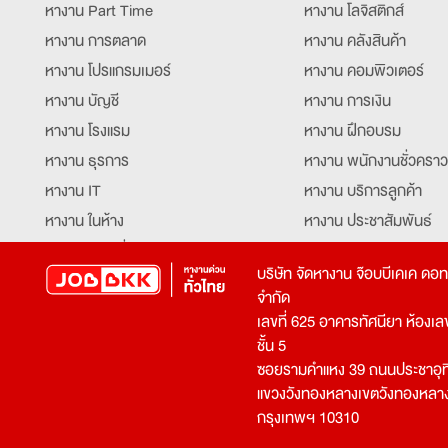
หางาน Part Time
หางาน โลจิสติกส์
หางาน การตลาด
หางาน คลังสินค้า
หางาน โปรแกรมเมอร์
หางาน คอมพิวเตอร์
หางาน บัญชี
หางาน การเงิน
หางาน โรงแรม
หางาน ฝึกอบรม
หางาน ธุรการ
หางาน พนักงานชั่วคราว
หางาน IT
หางาน บริการลูกค้า
หางาน ในห้าง
หางาน ประชาสัมพันธ์
หางาน ท่องเที่ยว
หางาน รับโทรศัพท์
บริษัท จัดหางาน จ๊อบบีเคเค ดอ
หางาน จัดซื้อ
หางาน ประสานงาน
จำกัด
หางาน การขาย
หางาน จองตั๋ว
เลขที่ 625 อาคารทัศนียา ห้องเลขที
หางาน คีย์ข้อมูล
หางาน ร้านอาหาร
ชั้น 5
ซอยรามคำแหง 39 ถนนประชาอุท
หางาน บุคคล
หางาน กุ๊ก
แขวงวังทองหลางเขตวังทองหลา
หางาน วิศวกร
หางาน นักศึกษาฝึกงาน
กรุงเทพฯ 10310
หางาน เจ้าหน้าที่รักษาความปลอดภัย
หางาน Mobile Applica