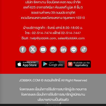
บริษัท จัดหางาน จ๊อบบีเคเค ดอท คอม จำกัด
เลขที่ 625 อาคารทัศนียา ห้องเลขที่ ยูนิต ดี ชั้น 5
ซอยรามคำแหง 39 ถนนประชาอุทิศ
แขวงวังทองหลางเขตวังทองหลาง กรุงเทพฯ 10310
ฝ่ายบริการลูกค้า : จันทร์-เสาร์ 8:30-18:00 น.
โทร : 02-514-7474 แฟ็กซ์ 02-514-7447
อีเมล :
help@jobbkk.com
,
sales@jobbkk.com
JOBBKK.COM © สงวนลิขสิทธิ์ All Right Reserved
ข้อตกลงและเงื่อนไขการใช้บริการสมาชิกผู้ประกอบการ
ข้อตกลงและเงื่อนไขการใช้บริการสมาชิกผู้สมัครงาน
นโยบายความเป็นส่วนตัว
นโยบายคุกกี้