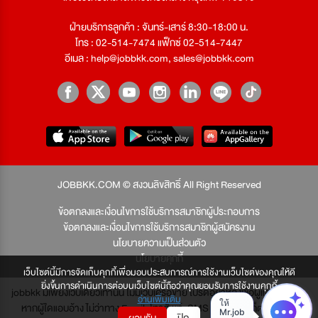
ฝ่ายบริการลูกค้า : จันทร์-เสาร์ 8:30-18:00 น.
โทร : 02-514-7474 แฟ็กซ์ 02-514-7447
อีเมล :
help@jobbkk.com
,
sales@jobbkk.com
JOBBKK.COM © สงวนลิขสิทธิ์ All Right Reserved
ข้อตกลงและเงื่อนไขการใช้บริการสมาชิกผู้ประกอบการ
ข้อตกลงและเงื่อนไขการใช้บริการสมาชิกผู้สมัครงาน
นโยบายความเป็นส่วนตัว
นโยบายคุกกี้
เว็บไซต์นี้มีการจัดเก็บคุกกี้เพื่อมอบประสบการณ์การใช้งานเว็บไซต์ของคุณให้ดี
ยิ่งขึ้นการดำเนินการต่อบนเว็บไซต์นี้ถือว่าคุณยอมรับการใช้งานคุกกี้
jobbkk มีเพียงเว็บเดียวเท่านั้น ไม่มีเว็บเครือข่าย โปรดอย่าหลงเชื่อผู้แอบอ้าง และ
อ่านเพิ่มเติม
หากผู้ใดแอบอ้าง ไม่ว่าทาง Email, โทรศัพท์, SMS หรือทางใดก็ตาม จะถูก