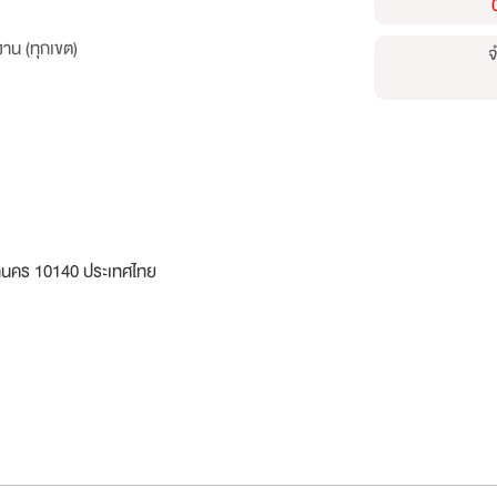
าน (ทุกเขต)
จ
านคร 10140 ประเทศไทย