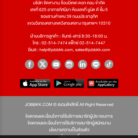
บริษัท จัดหางาน จ๊อบบีเคเค ดอท คอม จำกัด
เลขที่ 625 อาคารทัศนียา ห้องเลขที่ ยูนิต ดี ชั้น 5
ซอยรามคำแหง 39 ถนนประชาอุทิศ
แขวงวังทองหลางเขตวังทองหลาง กรุงเทพฯ 10310
ฝ่ายบริการลูกค้า : จันทร์-เสาร์ 8:30-18:00 น.
โทร : 02-514-7474 แฟ็กซ์ 02-514-7447
อีเมล :
help@jobbkk.com
,
sales@jobbkk.com
JOBBKK.COM © สงวนลิขสิทธิ์ All Right Reserved
ข้อตกลงและเงื่อนไขการใช้บริการสมาชิกผู้ประกอบการ
ข้อตกลงและเงื่อนไขการใช้บริการสมาชิกผู้สมัครงาน
นโยบายความเป็นส่วนตัว
นโยบายคุกกี้