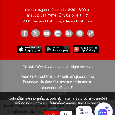
ฝ่ายบริการลูกค้า : จันทร์-เสาร์ 8:30-18:00 น.
โทร : 02-514-7474 แฟ็กซ์ 02-514-7447
อีเมล :
help@jobbkk.com
,
sales@jobbkk.com
JOBBKK.COM © สงวนลิขสิทธิ์ All Right Reserved
ข้อตกลงและเงื่อนไขการใช้บริการสมาชิกผู้ประกอบการ
ข้อตกลงและเงื่อนไขการใช้บริการสมาชิกผู้สมัครงาน
นโยบายความเป็นส่วนตัว
นโยบายคุกกี้
เว็บไซต์นี้มีการจัดเก็บคุกกี้เพื่อมอบประสบการณ์การใช้งานเว็บไซต์ของคุณให้ดี
ยิ่งขึ้นการดำเนินการต่อบนเว็บไซต์นี้ถือว่าคุณยอมรับการใช้งานคุกกี้
jobbkk มีเพียงเว็บเดียวเท่านั้น ไม่มีเว็บเครือข่าย โปรดอย่าหลงเชื่อผู้แอบอ้าง และ
อ่านเพิ่มเติม
หากผู้ใดแอบอ้าง ไม่ว่าทาง Email, โทรศัพท์, SMS หรือทางใดก็ตาม จะถูก