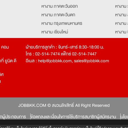
หางาน ภาคตะวันออก
หางาน 
หางาน ภาคตะวันตก
หางาน 
หางาน กรุงเทพมหานคร
หางาน 
หางาน เชียงใหม่
หางาน 
หางาน ฉะเชิงเทรา
หางานอ
ท คอม
ฝ่ายบริการลูกค้า : จันทร์-เสาร์ 8:30-18:00 น.
โทร : 02-514-7474 แฟ็กซ์ 02-514-7447
่ ยูนิต ดี
อีเมล :
help@jobbkk.com
,
sales@jobbkk.com
ิศ
ง
tion
JOBBKK.COM © สงวนลิขสิทธิ์ All Right Reserved
ิกผู้ประกอบการ
ข้อตกลงและเงื่อนไขการใช้บริการสมาชิกผู้สมัครงาน
นโย