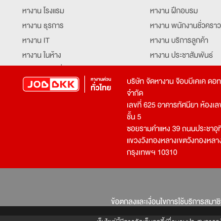
หางาน โรงแรม
หางาน ฝึกอบรม
หางาน ธุรการ
หางาน พนักงานชั่วคราว
หางาน IT
หางาน บริการลูกค้า
หางาน ในห้าง
หางาน ประชาสัมพันธ์
หางาน ท่องเที่ยว
หางาน รับโทรศัพท์
บริษัท จัดหางาน จ๊อบบีเคเค ดอ
หางาน จัดซื้อ
หางาน ประสานงาน
จำกัด
หางาน การขาย
หางาน จองตั๋ว
เลขที่ 625 อาคารทัศนียา ห้องเลขที
หางาน คีย์ข้อมูล
หางาน ร้านอาหาร
ชั้น 5
ซอยรามคำแหง 39 ถนนประชาอุท
หางาน บุคคล
หางาน กุ๊ก
แขวงวังทองหลางเขตวังทองหลา
หางาน วิศวกร
หางาน นักศึกษาฝึกงาน
กรุงเทพฯ 10310
หางาน เจ้าหน้าที่รักษาความปลอดภัย
หางาน Mobile Applica
Developer
หางาน พนักงานขับรถ
หางาน ล่ามแปลภาษา
หางาน ผู้จัดการ
บริการสรรหาพนักงาน
ข้อตกลงและเงื่อนไขการใช้บริการสมาช
โปรแกรมเมอร์
บริษัทจัดหางาน
เจ้าหน้าที่ความปลอดภัย