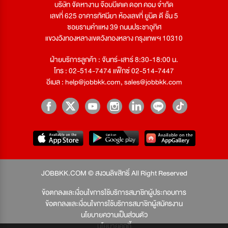
บริษัท จัดหางาน จ๊อบบีเคเค ดอท คอม จำกัด
เลขที่ 625 อาคารทัศนียา ห้องเลขที่ ยูนิต ดี ชั้น 5
ซอยรามคำแหง 39 ถนนประชาอุทิศ
แขวงวังทองหลางเขตวังทองหลาง กรุงเทพฯ 10310
ฝ่ายบริการลูกค้า : จันทร์-เสาร์ 8:30-18:00 น.
โทร : 02-514-7474 แฟ็กซ์ 02-514-7447
อีเมล :
help@jobbkk.com
,
sales@jobbkk.com
JOBBKK.COM © สงวนลิขสิทธิ์ All Right Reserved
ข้อตกลงและเงื่อนไขการใช้บริการสมาชิกผู้ประกอบการ
ข้อตกลงและเงื่อนไขการใช้บริการสมาชิกผู้สมัครงาน
นโยบายความเป็นส่วนตัว
นโยบายคุกกี้