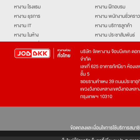
หางาน โรงแรม
หางาน ฝึกอบรม
หางาน ธุรการ
หางาน พนักงานชั่วคราว
หางาน IT
หางาน บริการลูกค้า
หางาน ในห้าง
หางาน ประชาสัมพันธ์
หางาน ท่องเที่ยว
หางาน รับโทรศัพท์
บริษัท จัดหางาน จ๊อบบีเคเค ดอ
หางาน จัดซื้อ
หางาน ประสานงาน
จำกัด
หางาน การขาย
หางาน จองตั๋ว
เลขที่ 625 อาคารทัศนียา ห้องเลขที
หางาน คีย์ข้อมูล
หางาน ร้านอาหาร
ชั้น 5
ซอยรามคำแหง 39 ถนนประชาอุท
หางาน บุคคล
หางาน กุ๊ก
แขวงวังทองหลางเขตวังทองหลา
หางาน วิศวกร
หางาน นักศึกษาฝึกงาน
กรุงเทพฯ 10310
หางาน เจ้าหน้าที่รักษาความปลอดภัย
หางาน Mobile Applica
Developer
หางาน พนักงานขับรถ
หางาน ล่ามแปลภาษา
หางาน ผู้จัดการ
บริการสรรหาพนักงาน
ข้อตกลงและเงื่อนไขการใช้บริการสมาช
โปรแกรมเมอร์
บริษัทจัดหางาน
เจ้าหน้าที่ความปลอดภัย