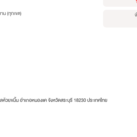
าน (ทุกเขต)
จ
บลห้วยขมิ้น อำเภอหนองแค จังหวัดสระบุรี 18230 ประเทศไทย