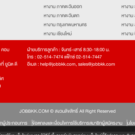
หางาน ภาคตะวันออก
หางาน 
หางาน ภาคตะวันตก
หางาน 
หางาน กรุงเทพมหานคร
หางาน 
หางาน เชียงใหม่
หางาน 
หางาน ฉะเชิงเทรา
หางานอ
ท คอม
ฝ่ายบริการลูกค้า : จันทร์-เสาร์ 8:30-18:00 น.
โทร : 02-514-7474 แฟ็กซ์ 02-514-7447
่ ยูนิต ดี
อีเมล :
help@jobbkk.com
,
sales@jobbkk.com
ิศ
ง
tion
JOBBKK.COM © สงวนลิขสิทธิ์ All Right Reserved
ิกผู้ประกอบการ
ข้อตกลงและเงื่อนไขการใช้บริการสมาชิกผู้สมัครงาน
นโย