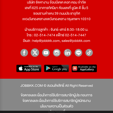
บริษัท จัดหางาน จ๊อบบีเคเค ดอท คอม จำกัด
เลขที่ 625 อาคารทัศนียา ห้องเลขที่ ยูนิต ดี ชั้น 5
ซอยรามคำแหง 39 ถนนประชาอุทิศ
แขวงวังทองหลางเขตวังทองหลาง กรุงเทพฯ 10310
ฝ่ายบริการลูกค้า : จันทร์-เสาร์ 8:30-18:00 น.
โทร : 02-514-7474 แฟ็กซ์ 02-514-7447
อีเมล :
help@jobbkk.com
,
sales@jobbkk.com
JOBBKK.COM © สงวนลิขสิทธิ์ All Right Reserved
ข้อตกลงและเงื่อนไขการใช้บริการสมาชิกผู้ประกอบการ
ข้อตกลงและเงื่อนไขการใช้บริการสมาชิกผู้สมัครงาน
นโยบายความเป็นส่วนตัว
นโยบายคุกกี้