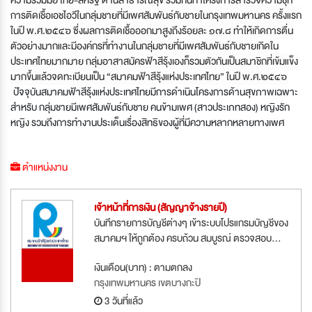
การติดเชื้อเอชไอวีในกลุ่มชายที่มีเพศสัมพันธ์กับชายในกรุงเทพมหานคร ครั้งแรก
ในปี พ.ศ.๒๕๔๖ ซึ่งผลการติดเชื้อออกมาสูงถึงร้อยละ ๑๗.๘ ทำให้เกิดการตื่น
ตัวอย่างมากและมีองค์กรที่ทำงานในกลุ่มชายที่มีเพศสัมพันธ์กับชายเกิดใน
ประเทศไทยมากมาย กลุ่มอาสาสมัครฟ้าสีรุ้งเองก็รวมตัวกันเป็นสมาชิกที่เข้มแข็ง
มากขึ้นแล้วจดทะเบียนเป็น “สมาคมฟ้าสีรุ้งแห่งประเทศไทย” ในปี พ.ศ.๒๕๔๖
ปัจจุบันสมาคมฟ้าสีรุ้งแห่งประเทศไทยมีการดำเนินโครงการด้านสุขภาพเฉพาะ
สำหรับ กลุ่มชายมีเพศสัมพันธ์กับชาย คนข้ามเพศ (สาวประเภทสอง) หญิงรัก
หญิง รวมถึงการทำงานประเด็นเรื่องสิทธิของผู้ที่มีความหลากหลายทางเพศ
ตำแหน่งงาน
เจ้าหน้าที่การเงิน (สัญญาจ้างรายปี)
บันทึกรายการบัญชีต่างๆ เข้าระบบโปรแกรมบัญชีของ
สมาคมฯ ให้ถูกต้อง ครบถ้วน สมบูรณ์ ตรวจสอบ...
รับสมัคร
เงินเดือน(บาท) : ตามตกลง
ด่วน
กรุงเทพมหานคร เขตบางกะปิ
3 วันที่แล้ว