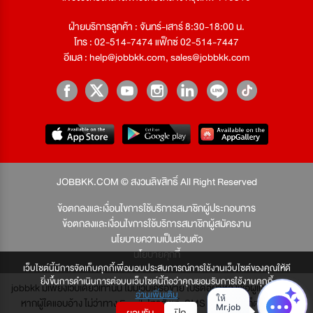
ฝ่ายบริการลูกค้า : จันทร์-เสาร์ 8:30-18:00 น.
โทร : 02-514-7474 แฟ็กซ์ 02-514-7447
อีเมล :
help@jobbkk.com
,
sales@jobbkk.com
JOBBKK.COM © สงวนลิขสิทธิ์ All Right Reserved
ข้อตกลงและเงื่อนไขการใช้บริการสมาชิกผู้ประกอบการ
ข้อตกลงและเงื่อนไขการใช้บริการสมาชิกผู้สมัครงาน
นโยบายความเป็นส่วนตัว
นโยบายคุกกี้
เว็บไซต์นี้มีการจัดเก็บคุกกี้เพื่อมอบประสบการณ์การใช้งานเว็บไซต์ของคุณให้ดี
ยิ่งขึ้นการดำเนินการต่อบนเว็บไซต์นี้ถือว่าคุณยอมรับการใช้งานคุกกี้
jobbkk มีเพียงเว็บเดียวเท่านั้น ไม่มีเว็บเครือข่าย โปรดอย่าหลงเชื่อผู้แอบอ้าง และ
อ่านเพิ่มเติม
หากผู้ใดแอบอ้าง ไม่ว่าทาง Email, โทรศัพท์, SMS หรือทางใดก็ตาม จะถูก