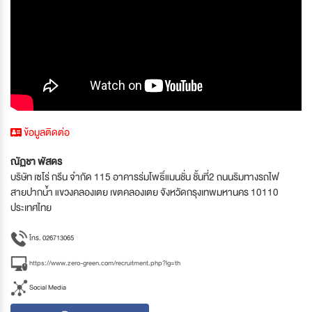
ข้อมูลติดต่อ
ณัฏชา พัสดร
บริษัท เซโร่ กรีน จำกัด 115 อาคารร่มโพธิ์แมนชั่น ชั้นที่2 ถนนริมทางรถไฟ
สายปากน้ำ แขวงคลองเตย เขตคลองเตย จังหวัดกรุงเทพมหานคร 10110
ประเทศไทย
โทร. 026713065
https://www.zero-green.com/recruitment.php?lg=th
Social Media