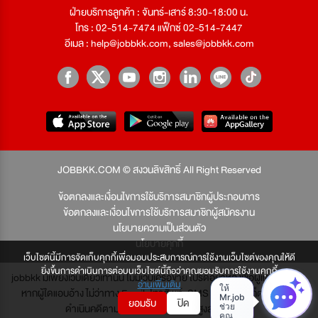
ฝ่ายบริการลูกค้า : จันทร์-เสาร์ 8:30-18:00 น.
โทร : 02-514-7474 แฟ็กซ์ 02-514-7447
อีเมล :
help@jobbkk.com
,
sales@jobbkk.com
JOBBKK.COM © สงวนลิขสิทธิ์ All Right Reserved
ข้อตกลงและเงื่อนไขการใช้บริการสมาชิกผู้ประกอบการ
ข้อตกลงและเงื่อนไขการใช้บริการสมาชิกผู้สมัครงาน
นโยบายความเป็นส่วนตัว
นโยบายคุกกี้
เว็บไซต์นี้มีการจัดเก็บคุกกี้เพื่อมอบประสบการณ์การใช้งานเว็บไซต์ของคุณให้ดี
ยิ่งขึ้นการดำเนินการต่อบนเว็บไซต์นี้ถือว่าคุณยอมรับการใช้งานคุกกี้
jobbkk มีเพียงเว็บเดียวเท่านั้น ไม่มีเว็บเครือข่าย โปรดอย่าหลงเชื่อผู้แอบอ้าง และ
อ่านเพิ่มเติม
หากผู้ใดแอบอ้าง ไม่ว่าทาง Email, โทรศัพท์, SMS หรือทางใดก็ตาม จะถูก
ยอมรับ
ปิด
ดำเนินคดีตามที่กฎหมายบัญญัติไว้สูงสุด