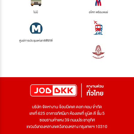
ไม่มี
อโศก พร้อมพงษ์
ศูนย์การประชุมแห่งชาติสิริกิติ์
บริษัท จัดหางาน จ๊อบบีเคเค ดอท คอม จำกัด
เลขที่ 625 อาคารทัศนียา ห้องเลขที่ ยูนิต ดี ชั้น 5
ซอยรามคำแหง 39 ถนนประชาอุทิศ
แขวงวังทองหลางเขตวังทองหลาง กรุงเทพฯ 10310