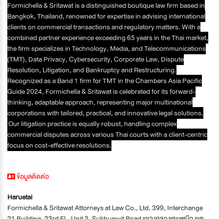
Formichella & Sritawat is a distinguished boutique law firm based in
Bangkok, Thailand, renowned for expertise in advising international
clients on commercial transactions and regulatory matters. With a
combined partner experience exceeding 65 years in the Thai market,
the firm specializes in Technology, Media, and Telecommunications
(TMT), Data Privacy, Cybersecurity, Corporate Law, Dispute
Resolution, Litigation, and Bankruptcy and Restructuring.
Recognized as a Band 1 firm for TMT in the Chambers Asia Pacific
Guide 2024, Formichella & Sritawat is celebrated for its forward-
thinking, adaptable approach, representing major multinational
corporations with tailored, practical, and innovative legal solutions.
Our litigation practice is equally robust, handling complex
commercial disputes across various Thai courts with a client-centric
focus on cost-effective resolutions.
ข้อมูลติดต่อ
Haruetai
Formichella & Sritawat Attorneys at Law Co., Ltd. 399, Interchange
21 Building, 23rd Fl., Unit 3, Sukhumvit Road แขวงคลองเตยเหนือ เขต