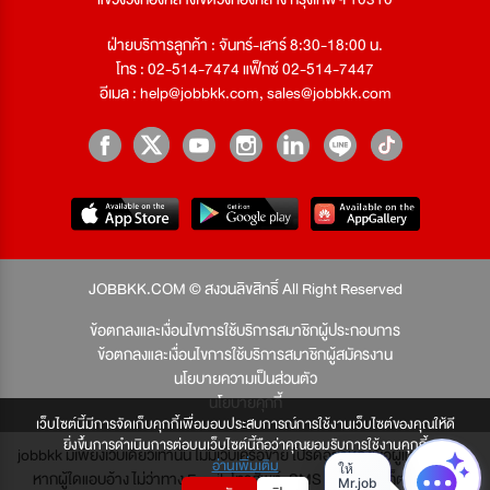
ฝ่ายบริการลูกค้า : จันทร์-เสาร์ 8:30-18:00 น.
โทร : 02-514-7474 แฟ็กซ์ 02-514-7447
อีเมล :
help@jobbkk.com
,
sales@jobbkk.com
JOBBKK.COM © สงวนลิขสิทธิ์ All Right Reserved
ข้อตกลงและเงื่อนไขการใช้บริการสมาชิกผู้ประกอบการ
ข้อตกลงและเงื่อนไขการใช้บริการสมาชิกผู้สมัครงาน
นโยบายความเป็นส่วนตัว
นโยบายคุกกี้
เว็บไซต์นี้มีการจัดเก็บคุกกี้เพื่อมอบประสบการณ์การใช้งานเว็บไซต์ของคุณให้ดี
ยิ่งขึ้นการดำเนินการต่อบนเว็บไซต์นี้ถือว่าคุณยอมรับการใช้งานคุกกี้
jobbkk มีเพียงเว็บเดียวเท่านั้น ไม่มีเว็บเครือข่าย โปรดอย่าหลงเชื่อผู้แอบอ้าง และ
อ่านเพิ่มเติม
หากผู้ใดแอบอ้าง ไม่ว่าทาง Email, โทรศัพท์, SMS หรือทางใดก็ตาม จะถูก