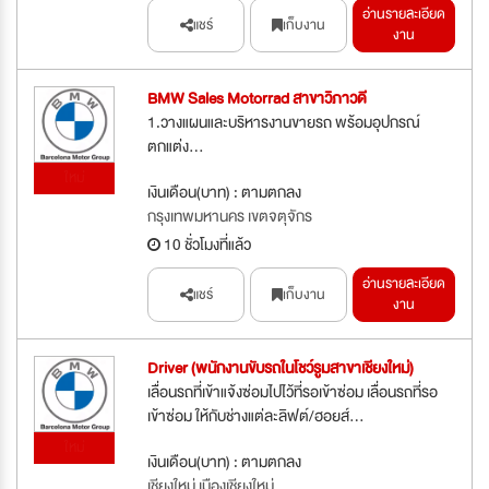
อ่านรายละเอียด
แชร์
เก็บงาน
งาน
BMW Sales Motorrad สาขาวิภาวดี
1.วางแผนและบริหารงานขายรถ พร้อมอุปกรณ์
ตกแต่ง...
ใหม่
เงินเดือน(บาท) : ตามตกลง
กรุงเทพมหานคร เขตจตุจักร
10 ชั่วโมงที่แล้ว
อ่านรายละเอียด
แชร์
เก็บงาน
งาน
Driver (พนักงานขับรถในโชว์รูมสาขาเชียงใหม่)
เลื่อนรถที่เข้าแจ้งซ่อมไปไว้ที่รอเข้าซ่อม เลื่อนรถที่รอ
เข้าซ่อม ให้กับช่างแต่ละลิฟต์/ฮอยส์...
ใหม่
เงินเดือน(บาท) : ตามตกลง
เชียงใหม่ เมืองเชียงใหม่