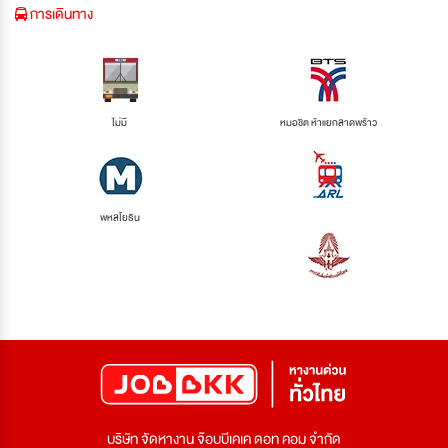
การเดินทาง
ไม่มี
หมอชิต ห้าแยกลาดพร้าว
พหลโยธิน
บริษัท จัดหางาน จ๊อบบีเคเค ดอท คอม จำกัด