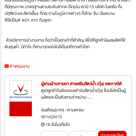
ที่มีคุณภาพ มาตรฐานตามระดับสากล ปัจจุบัน เรามี 15 บริษัท ในเครือ ทั้ง
ปศุสัตว์ และสัตว์เลี้ยง ที่กระจายในภูมิภาคต่างๆ ทั้งไทย จีน เวียดนาม
ฟิลิปปินส์ พม่า ลาว กัมพูชา
ด้วยวิชาการนำงานขาย ถือว่าเป็นคุณค่าที่สำคัญ เพื่อให้ลูกค้ามีผลผลิตที่ดี
ต้นทุนต่ำ มีกำไร ที่สามารถแข่งขันได้ในเวทีการค้าโลก
ตำแหน่งงาน
ผู้แทนฝ่ายขายยา สารเสริมสัตว์น้ำ (กุ้ง) เขตภาคใต้
ดูแลลูกค้าในส่วนของฟาร์มสัตวน้ำ(กุ้ง) ซึ่งบริษัทเป็นผู้
ผลิตและเป็นตัวแทนจำหน่าย -...
รับสมัคร
เงินเดือน(บาท) : ตามตกลง
ด่วน
สุราษฎร์ธานี
16 ชั่วโมงที่แล้ว
อ่านรายละเอียด