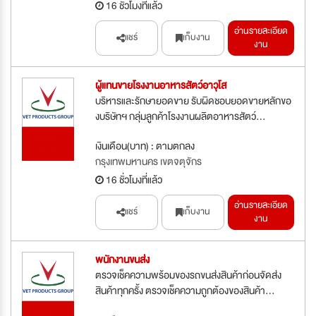
16 ชั่วโมงที่แล้ว
อ่านรายละเอียด
แชร์
เก็บงาน
งาน
ผู้แทนขายโรงงานอาหารสัตว์อาวุโส
บริหารและรักษายอดขาย รับผิดชอบยอดขายหลักขอ
งบริษัทฯ กลุ่มลูกค้าโรงงานผลิตอาหารสัตว์...
รับสมัคร
เงินเดือน(บาท) : ตามตกลง
ด่วน
กรุงเทพมหานคร เขตจตุจักร
16 ชั่วโมงที่แล้ว
อ่านรายละเอียด
แชร์
เก็บงาน
งาน
พนักงานขนส่ง
ตรวจเช็คความพร้อมของรถขนส่งสินค้าก่อนจัดส่ง
สินค้าทุกครั้ง ตรวจเช็คความถูกต้องของสินค้า...
รับสมัคร