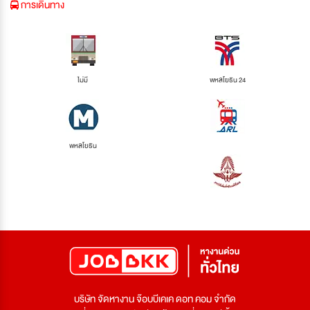
การเดินทาง
ไม่มี
พหลโยธิน 24
พหลโยธิน
บริษัท จัดหางาน จ๊อบบีเคเค ดอท คอม จำกัด