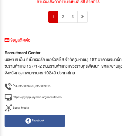
จำนวนประกาศงานทั้งหมด 86 รายการ
1
2
3
ข้อมูลติดต่อ
Recruitment Center
บริษัท เจ เอ็ม ที เน็ทเวอร์ค เซอร์วิสเซ็ส จำกัด(มหาชน) 187 อาคารเจมาร์ท
ซ.รามคำแหง 157/1-2 ถนนรามคำแหง แขวงราษฎร์พัฒนา เขตสะพานสูง
จังหวัดกรุงเทพมหานคร 10240 ประเทศไทย
โทร. 02-3089958 , 02-3089815
https://jayapp.jaymart.org/recruitment/
Social Media
Facebook