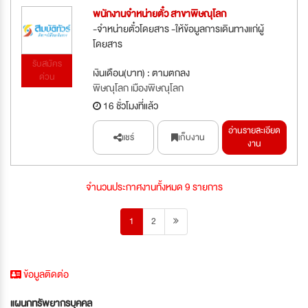
พนักงานจำหน่ายตั๋ว สาขาพิษณุโลก
-จำหน่ายตั๋วโดยสาร -ให้ข้อมูลการเดินทางแก่ผู้
โดยสาร
รับสมัคร
เงินเดือน(บาท) : ตามตกลง
ด่วน
พิษณุโลก เมืองพิษณุโลก
16 ชั่วโมงที่แล้ว
อ่านรายละเอียด
แชร์
เก็บงาน
งาน
จำนวนประกาศงานทั้งหมด 9 รายการ
1
2
ข้อมูลติดต่อ
แผนกทรัพยากรบุคคล