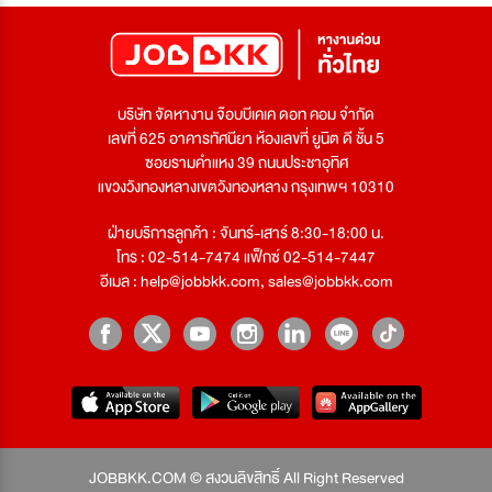
บริษัท จัดหางาน จ๊อบบีเคเค ดอท คอม จำกัด
เลขที่ 625 อาคารทัศนียา ห้องเลขที่ ยูนิต ดี ชั้น 5
ซอยรามคำแหง 39 ถนนประชาอุทิศ
แขวงวังทองหลางเขตวังทองหลาง กรุงเทพฯ 10310
ฝ่ายบริการลูกค้า : จันทร์-เสาร์ 8:30-18:00 น.
โทร : 02-514-7474 แฟ็กซ์ 02-514-7447
อีเมล :
help@jobbkk.com
,
sales@jobbkk.com
JOBBKK.COM © สงวนลิขสิทธิ์ All Right Reserved