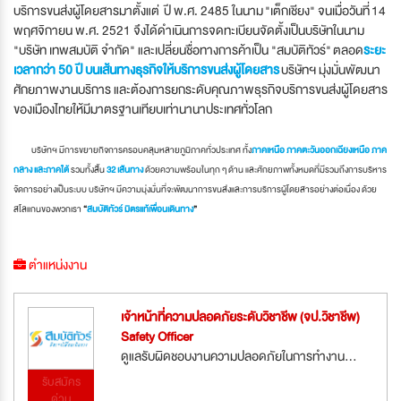
บริการขนส่งผู้โดยสารมาตั้งแต่ ปี พ.ศ. 2485 ในนาม "เต็กเชียง" จนเมื่อวันที่ 14
พฤศจิกายน พ.ศ. 2521 จึงได้ดำเนินการจดทะเบียนจัดตั้งเป็นบริษัทในนาม
"บริษัท เทพสมบัติ จำกัด" และเปลี่ยนชื่อทางการค้าเป็น "สมบัติทัวร์" ตลอด
ระยะ
เวลากว่า 50 ปี บนเส้นทางธุรกิจให้บริการขนส่งผู้โดยสาร
บริษัทฯ มุ่งมั่นพัฒนา
ศักยภาพงานบริการ และต้องการยกระดับคุณภาพธุรกิจบริการขนส่งผู้โดยสาร
ของเมืองไทยให้มีมาตรฐานเทียบเท่านานาประเทศทั่วโลก
บริษัทฯ มีการขยายกิจการครอบคลุมหลายภูมิภาคทั่วประเทศ ทั้ง
ภาคเหนือ ภาคตะวันออกเฉียงเหนือ ภาค
กลาง และภาคใต้
รวมทั้งสิ้น
32 เส้นทาง
ด้วยความพร้อมในทุก ๆ ด้าน และศักยภาพทั้งหมดที่มีรวมถึงการบริหาร
จัดการอย่างเป็นระบบ บริษัทฯ มีความมุ่งมั่นที่จะพัฒนาการขนส่งและการบริการผู้โดยสารอย่างต่อเนื่อง ด้วย
สโลแกนของพวกเรา
“
สมบัติทัวร์ มิตรแท้เพื่อนเดินทาง
”
ตำแหน่งงาน
เจ้าหน้าที่ความปลอดภัยระดับวิชาชีพ (จป.วิชาชีพ)
Safety Officer
ดูแลรับผิดชอบงานความปลอดภัยในการทำงาน...
รับสมัคร
ด่วน