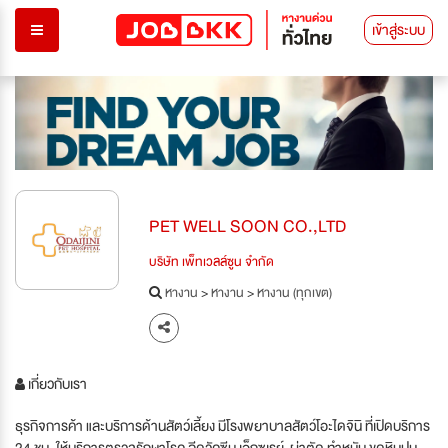
เข้าสู่ระบบ
PET WELL SOON CO.,LTD
บริษัท เพ็ทเวลล์ซูน จำกัด
หางาน
>
หางาน
>
หางาน (ทุกเขต)
เกี่ยวกับเรา
ธุรกิจการค้า และบริการด้านสัตว์เลี้ยง มีโรงพยาบาลสัตว์โอะไดจินิ ที่เปิดบริการ
24 ชม. ให้บริการตรวจรักษาโรค ฉีดวัคซีน เอ็กซเรย์-ผ่าตัด ทำหมัน ขูดหินปูน