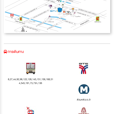
การเดินทาง
8,27,44,92,96,122,126,145,151,156,168,51
4,545,191,73,73ก,136
สวนหลวง ร.9