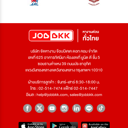
บริษัท จัดหางาน จ๊อบบีเคเค ดอท คอม จำกัด
เลขที่ 625 อาคารทัศนียา ห้องเลขที่ ยูนิต ดี ชั้น 5
ซอยรามคำแหง 39 ถนนประชาอุทิศ
แขวงวังทองหลางเขตวังทองหลาง กรุงเทพฯ 10310
ฝ่ายบริการลูกค้า : จันทร์-เสาร์ 8:30-18:00 น.
โทร : 02-514-7474 แฟ็กซ์ 02-514-7447
อีเมล :
help@jobbkk.com
,
sales@jobbkk.com