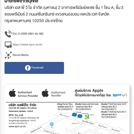
ฝ่ายทรัพยากรบุคคล
บริษัท เอส พี วี ไอ จำกัด (มหาชน) 2 อาคารพรีเมียร์เพลซ ชั้น 1 โซน A, ชั้น 3
ซอยพรีเมียร์ 2 ถนนศรีนครินทร์ แขวงหนองบอน เขตประเวศ จังหวัด
กรุงเทพมหานคร 10250 ประเทศไทย
โทร. 0-2559-2901 ต่อ 362
https://www.spvi.co.th/
Social Media
Facebook