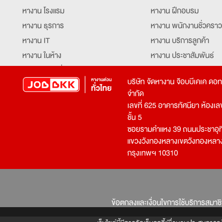
หางาน โรงแรม
หางาน ฝึกอบรม
หางาน ธุรการ
หางาน พนักงานชั่วคราว
หางาน IT
หางาน บริการลูกค้า
หางาน ในห้าง
หางาน ประชาสัมพันธ์
หางาน ท่องเที่ยว
หางาน รับโทรศัพท์
บริษัท จัดหางาน จ๊อบบีเคเค ดอ
หางาน จัดซื้อ
หางาน ประสานงาน
จำกัด
หางาน การขาย
หางาน จองตั๋ว
เลขที่ 625 อาคารทัศนียา ห้องเลขที
หางาน คีย์ข้อมูล
หางาน ร้านอาหาร
ชั้น 5
ซอยรามคำแหง 39 ถนนประชาอุท
หางาน บุคคล
หางาน กุ๊ก
แขวงวังทองหลางเขตวังทองหลา
หางาน วิศวกร
หางาน นักศึกษาฝึกงาน
กรุงเทพฯ 10310
หางาน เจ้าหน้าที่รักษาความปลอดภัย
หางาน Mobile Applica
Developer
หางาน พนักงานขับรถ
หางาน ล่ามแปลภาษา
หางาน ผู้จัดการ
บริการสรรหาพนักงาน
ข้อตกลงและเงื่อนไขการใช้บริการสมาช
โปรแกรมเมอร์
บริษัทจัดหางาน
เจ้าหน้าที่ความปลอดภัย