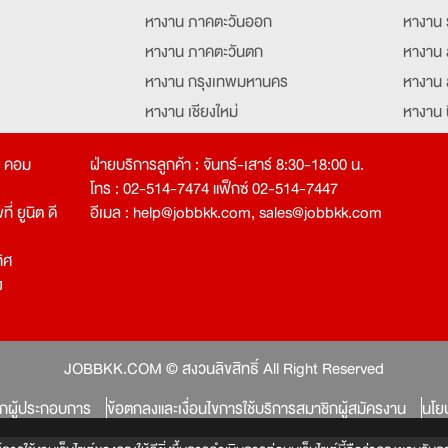
หางาน ภาคตะวันออก
หางาน 
หางาน ภาคตะวันตก
หางาน 
หางาน กรุงเทพมหานคร
หางาน 
หางาน เชียงใหม่
หางาน 
หางาน ฉะเชิงเทรา
หางานอ
ท คอม
ฝ่ายบริการลูกค้า : จันทร์-เสาร์ 8:30-18:00 น.
โทร : 02-514-7474 แฟ็กซ์ 02-514-7447
่ ยูนิต ดี
อีเมล :
help@jobbkk.com
,
sales@jobbkk.com
ิศ
ง
tion
JOBBKK.COM © สงวนลิขสิทธิ์ All Right Reserved
ิกผู้ประกอบการ
ข้อตกลงและเงื่อนไขการใช้บริการสมาชิกผู้สมัครงาน
นโย