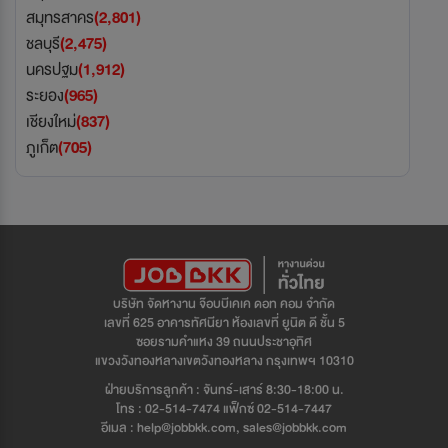
สมุทรสาคร
(2,801)
ชลบุรี
(2,475)
นครปฐม
(1,912)
ระยอง
(965)
เชียงใหม่
(837)
ภูเก็ต
(705)
บริษัท จัดหางาน จ๊อบบีเคเค ดอท คอม จำกัด
เลขที่ 625 อาคารทัศนียา ห้องเลขที่ ยูนิต ดี ชั้น 5
ซอยรามคำแหง 39 ถนนประชาอุทิศ
แขวงวังทองหลางเขตวังทองหลาง กรุงเทพฯ 10310
ฝ่ายบริการลูกค้า : จันทร์-เสาร์ 8:30-18:00 น.
โทร : 02-514-7474 แฟ็กซ์ 02-514-7447
อีเมล : help@jobbkk.com, sales@jobbkk.com